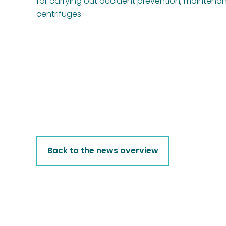
for carrying out accident prevention, maintenan
centrifuges.
Back to the news overview