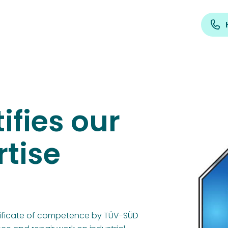
ifies our
rtise
ificate of competence by TÜV-SÜD