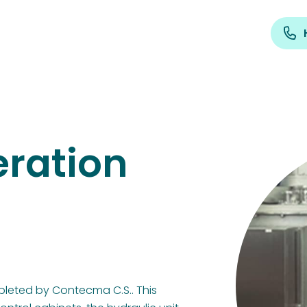
eration
leted by Contecma C.S.. This