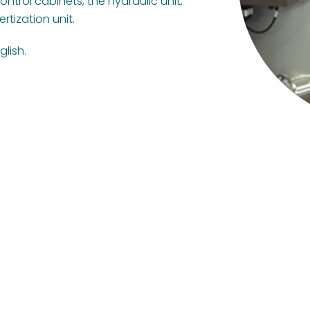
ntrol cabinets, the hydraulic unit,
rtization unit.
lish.