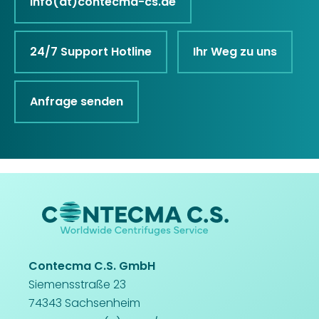
info(at)contecma-cs.de
24/7 Support Hotline
Ihr Weg zu uns
Anfrage senden
Contecma C.S. GmbH
Siemensstraße 23
74343 Sachsenheim