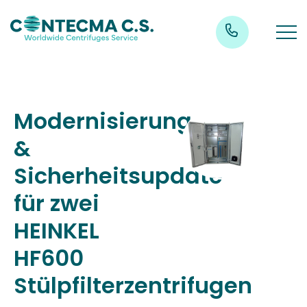
Modernisierung
&
Sicherheitsupdate
für zwei
HEINKEL
HF600
Stülpfilterzentrifugen