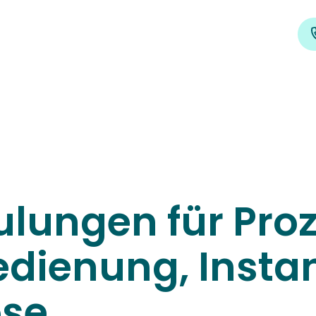
lungen für Proz
dienung, Insta
se.