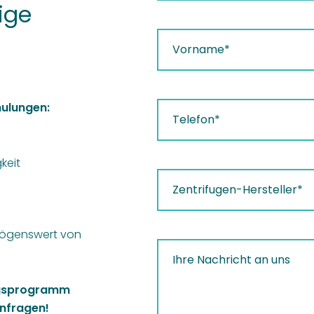
ige
hulungen:
keit
mögenswert von
ngsprogramm
anfragen!